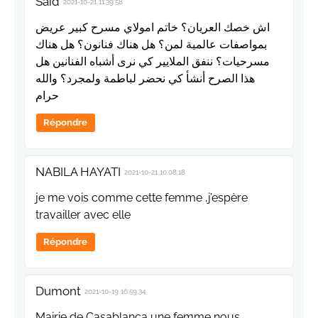
Said
2021-10-21 11:39:58
اش خصك العريان؟ خاتم امولاي مسرح كبير عريض
بمواصفات عالمية لمن؟ هل هناك فنانون؟ هل هناك
مسرحيات؟ ننفق الملايير كي نرى أشباه الفنانين هل
هذا الصرح أنشأ كي نحضر لباطمة ولمجرد؟ والله
حرام
Répondre
NABILA HAYATI
2021-10-21 10:08:18
je me vois comme cette femme ,j’espère
travailler avec elle
Répondre
Dumont
2021-10-19 16:59:34
Mairie de Casablanca une femme nous