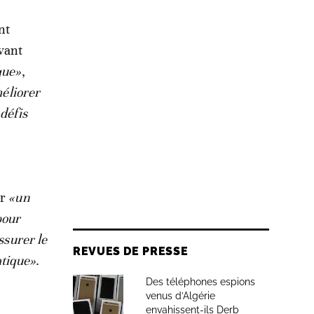
nt
avant
que»
,
méliorer
défis
er
«un
pour
ssurer le
REVUES DE PRESSE
atique»
.
Des téléphones espions
venus d’Algérie
envahissent-ils Derb