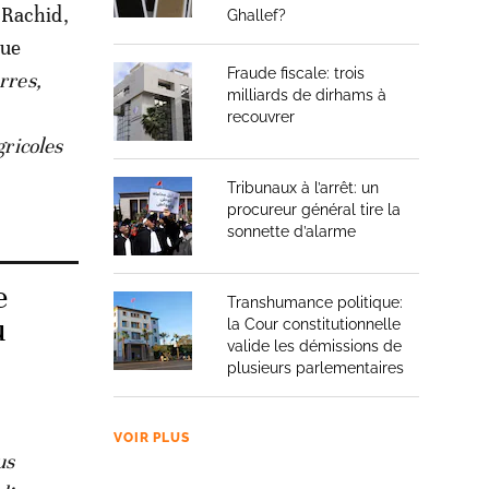
 Rachid,
Ghallef?
que
Fraude fiscale: trois
rres,
milliards de dirhams à
recouvrer
gricoles
Tribunaux à l’arrêt: un
procureur général tire la
sonnette d’alarme
e
Transhumance politique:
u
la Cour constitutionnelle
valide les démissions de
plusieurs parlementaires
VOIR PLUS
us