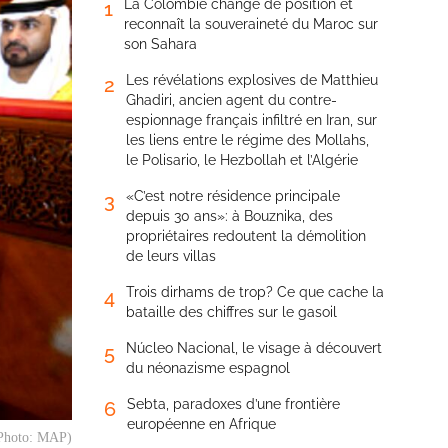
La Colombie change de position et
1
reconnaît la souveraineté du Maroc sur
son Sahara
Les révélations explosives de Matthieu
2
Ghadiri, ancien agent du contre-
espionnage français infiltré en Iran, sur
les liens entre le régime des Mollahs,
le Polisario, le Hezbollah et l’Algérie
«C’est notre résidence principale
3
depuis 30 ans»: à Bouznika, des
propriétaires redoutent la démolition
de leurs villas
Trois dirhams de trop? Ce que cache la
4
bataille des chiffres sur le gasoil
Núcleo Nacional, le visage à découvert
5
du néonazisme espagnol
Sebta, paradoxes d’une frontière
6
européenne en Afrique
(Photo: MAP)