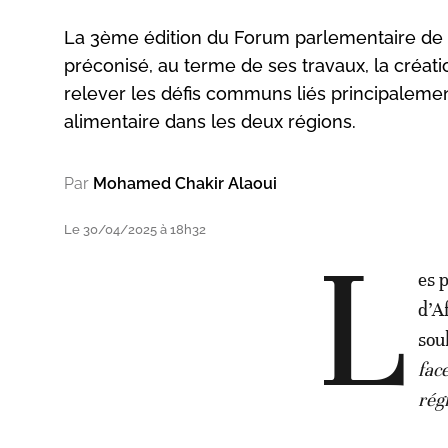
La 3ème édition du Forum parlementaire de 
préconisé, au terme de ses travaux, la créati
relever les défis communs liés principaleme
alimentaire dans les deux régions.
Par
Mohamed Chakir Alaoui
Le 30/04/2025 à 18h32
L
es 
d’A
sou
fac
rég