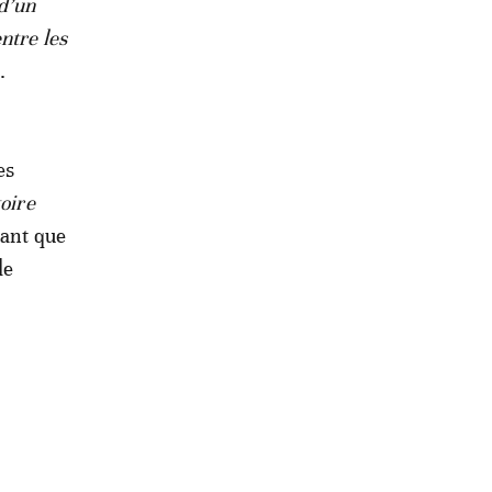
d’un
ntre les
.
es
oire
tant que
de