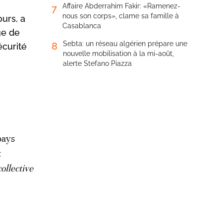
Affaire Abderrahim Fakir: «Ramenez-
7
nous son corps», clame sa famille à
urs, a
Casablanca
ue de
Sebta: un réseau algérien prépare une
8
écurité
nouvelle mobilisation à la mi-août,
alerte Stefano Piazza
pays
t
ollective