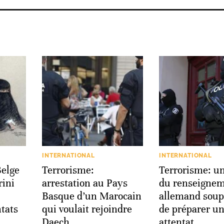
INTERNATIONAL
INTERNATIONAL
Belge
Terrorisme:
Terrorisme: u
rini
arrestation au Pays
du renseigne
Basque d’un Marocain
allemand sou
ntats
qui voulait rejoindre
de préparer u
Daech
attentat