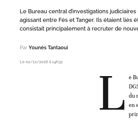
Le Bureau central d’investigations judiciaires
agissant entre Fès et Tanger. Ils étaient liés
consistait principalement à recruter de nouve
Par
Younès Tantaoui
Le 02/12/2016 à 14h32
L
e B
DGS
du 
en 
pri