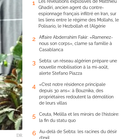
Les révélations explosives de Matthieu
1
Ghadiri, ancien agent du contre-
espionnage français infiltré en Iran, sur
les liens entre le régime des Mollahs, le
Polisario, le Hezbollah et l’Algérie
Affaire Abderrahim Fakir: «Ramenez-
2
nous son corps», clame sa famille à
Casablanca
Sebta: un réseau algérien prépare une
3
nouvelle mobilisation à la mi-août,
alerte Stefano Piazza
«C’est notre résidence principale
4
depuis 30 ans»: à Bouznika, des
propriétaires redoutent la démolition
de leurs villas
Ceuta, Melilla et les miroirs de l’histoire:
5
la fin du statu quo
Au-delà de Sebta: les racines du désir
6
DR
d’exil