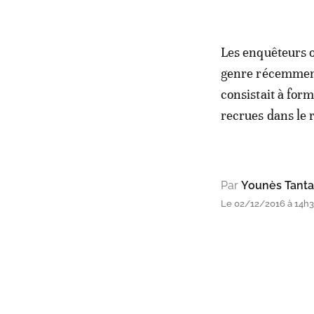
Les enquêteurs o
genre récemment
consistait à for
recrues dans le 
Par
Younès Tanta
Le 02/12/2016 à 14h