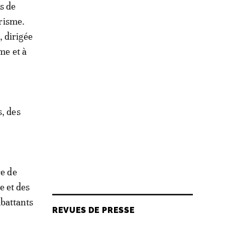
s de
orisme.
 dirigée
me et à
s, des
re de
e et des
battants
REVUES DE PRESSE