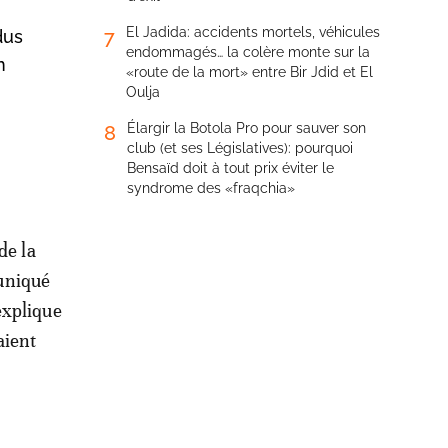
El Jadida: accidents mortels, véhicules
7
dus
endommagés… la colère monte sur la
n
«route de la mort» entre Bir Jdid et El
Oulja
Élargir la Botola Pro pour sauver son
8
club (et ses Législatives): pourquoi
Bensaïd doit à tout prix éviter le
syndrome des «fraqchia»
de la
uniqué
explique
aient