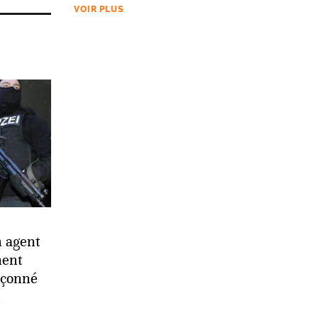
VOIR PLUS
n agent
ment
pçonné
n