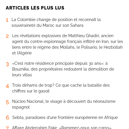
ARTICLES LES PLUS LUS
1
La Colombie change de position et reconnaît la
souveraineté du Maroc sur son Sahara
2
Les révélations explosives de Matthieu Ghadiri, ancien
agent du contre-espionnage français infiltré en Iran, sur les
liens entre le régime des Mollahs, le Polisario, le Hezbollah
et l’Algérie
3
«C’est notre résidence principale depuis 30 ans»: à
Bouznika, des propriétaires redoutent la démolition de
leurs villas
4
Trois dirhams de trop? Ce que cache la bataille des
chiffres sur le gasoil
5
Núcleo Nacional, le visage à découvert du néonazisme
espagnol
6
Sebta, paradoxes d’une frontière européenne en Afrique
7
Affaire Abderrahim Fakir: «Ramenez-nous son corps»,