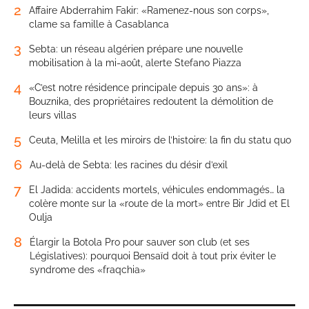
2
Affaire Abderrahim Fakir: «Ramenez-nous son corps»,
clame sa famille à Casablanca
3
Sebta: un réseau algérien prépare une nouvelle
mobilisation à la mi-août, alerte Stefano Piazza
4
«C’est notre résidence principale depuis 30 ans»: à
Bouznika, des propriétaires redoutent la démolition de
leurs villas
5
Ceuta, Melilla et les miroirs de l’histoire: la fin du statu quo
6
Au-delà de Sebta: les racines du désir d’exil
7
El Jadida: accidents mortels, véhicules endommagés… la
colère monte sur la «route de la mort» entre Bir Jdid et El
Oulja
8
Élargir la Botola Pro pour sauver son club (et ses
Législatives): pourquoi Bensaïd doit à tout prix éviter le
syndrome des «fraqchia»