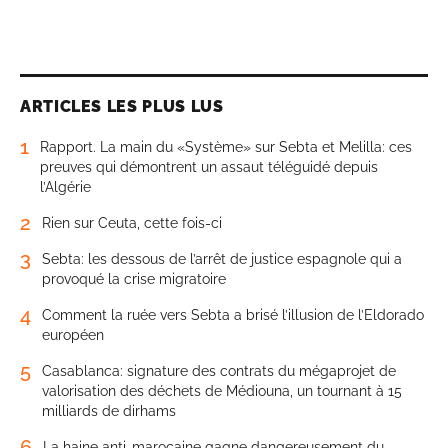
ARTICLES LES PLUS LUS
1
Rapport. La main du «Système» sur Sebta et Melilla: ces
preuves qui démontrent un assaut téléguidé depuis
l’Algérie
2
Rien sur Ceuta, cette fois-ci
3
Sebta: les dessous de l’arrêt de justice espagnole qui a
provoqué la crise migratoire
4
Comment la ruée vers Sebta a brisé l’illusion de l’Eldorado
européen
5
Casablanca: signature des contrats du mégaprojet de
valorisation des déchets de Médiouna, un tournant à 15
milliards de dirhams
6
La haine anti-marocaine gagne dangereusement du