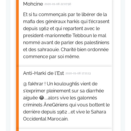
Mohcine
2020-01-08 22:07:56
Et si tu commençais par te libérer de la
mafia des généraux harkis qui t'écrasent
depuis 1962 et qui repartent avec le
president-marionnette Tebboun le mal
nommé avant de parler des palestiniens
et des sahraouie. Charité bien ordonnée
commence par soi même.
Anti-Harki de l'Est
2020-01-08 17:21:13
@ fakhrar ! Un kouloughlis vient de
s'exprimer pleinement sur sa diarrhée
aiguëe 😂....alors vive les galonnés
criminels ÂneGériens qui vous bottent le
derrière depuis 1962 ...et vive le Sahara
Occidental Marocain.