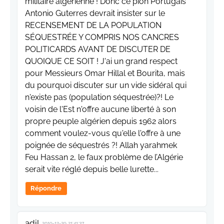
militaire algérienne ! Donc ce pion Portugais
Antonio Guterres devrait insister sur le
RECENSEMENT DE LA POPULATION
SÉQUESTRÉE Y COMPRIS NOS CANCRES
POLITICARDS AVANT DE DISCUTER DE
QUOIQUE CE SOIT ! J'ai un grand respect
pour Messieurs Omar Hillal et Bourita, mais
du pourquoi discuter sur un vide sidéral qui
n'existe pas (population séquestrée)?! Le
voisin de l'Est n'offre aucune liberté à son
propre peuple algérien depuis 1962 alors
comment voulez-vous qu'elle l'offre à une
poignée de séquestrés ?! Allah yarahmek
Feu Hassan 2, le faux problème de l’Algérie
serait vite réglé depuis belle lurette...
Répondre
adil
2019-12-29 21:41:37