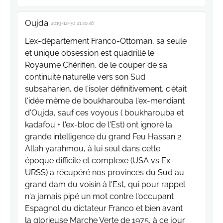
Oujda
2019-12-30 21:40:46
L'ex-département Franco-Ottoman, sa seule
et unique obsession est quadrillé le
Royaume Chérifien, de le couper de sa
continuité naturelle vers son Sud
subsaharien, de l'isoler définitivement, c'était
l'idée même de boukharouba l'ex-mendiant
d'Oujda, sauf ces voyous ( boukharouba et
kadafou + l'ex-bloc de l'Est) ont ignoré la
grande intelligence du grand Feu Hassan 2
Allah yarahmou, à lui seul dans cette
époque difficile et complexe (USA vs Ex-
URSS) a récupéré nos provinces du Sud au
grand dam du voisin à l'Est, qui pour rappel
n'a jamais pipé un mot contre l'occupant
Espagnol du dictateur Franco et bien avant
la glorieuse Marche Verte de 1975, à ce jour