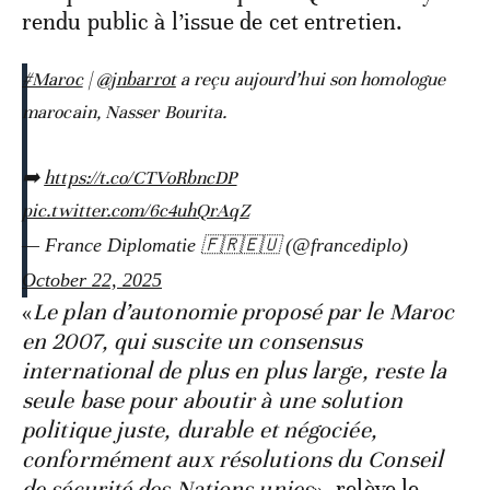
rendu public à l’issue de cet entretien.
#Maroc
|
@jnbarrot
a reçu aujourd’hui son homologue
marocain, Nasser Bourita.
➡️
https://t.co/CTVoRbncDP
pic.twitter.com/6c4uhQrAqZ
— France Diplomatie 🇫🇷🇪🇺 (@francediplo)
October 22, 2025
«
Le plan d’autonomie proposé par le Maroc
en 2007, qui suscite un consensus
international de plus en plus large, reste la
seule base pour aboutir à une solution
politique juste, durable et négociée,
conformément aux résolutions du Conseil
de sécurité des Nations unies
», relève le