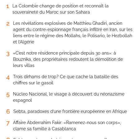
1
La Colombie change de position et reconnaît la
souveraineté du Maroc sur son Sahara
2
Les révélations explosives de Matthieu Ghadiri, ancien
agent du contre-espionnage français infiltré en Iran, sur les
liens entre le régime des Mollahs, le Polisario, le Hezbollah
et l’Algérie
3
«C’est notre résidence principale depuis 30 ans»: à
Bouznika, des propriétaires redoutent la démolition de
leurs villas
4
Trois dirhams de trop? Ce que cache la bataille des
chiffres sur le gasoil
5
Núcleo Nacional, le visage à découvert du néonazisme
espagnol
6
Sebta, paradoxes d’une frontière européenne en Afrique
7
Affaire Abderrahim Fakir: «Ramenez-nous son corps»,
clame sa famille à Casablanca