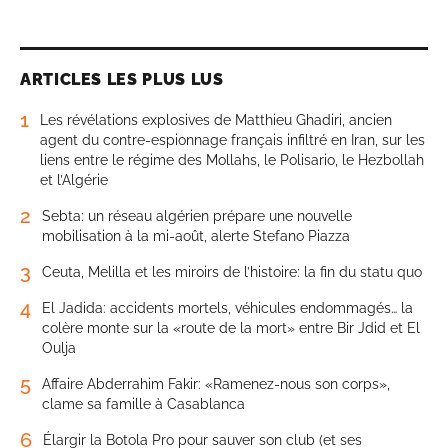
ARTICLES LES PLUS LUS
1
Les révélations explosives de Matthieu Ghadiri, ancien
agent du contre-espionnage français infiltré en Iran, sur les
liens entre le régime des Mollahs, le Polisario, le Hezbollah
et l’Algérie
2
Sebta: un réseau algérien prépare une nouvelle
mobilisation à la mi-août, alerte Stefano Piazza
3
Ceuta, Melilla et les miroirs de l’histoire: la fin du statu quo
4
El Jadida: accidents mortels, véhicules endommagés… la
colère monte sur la «route de la mort» entre Bir Jdid et El
Oulja
5
Affaire Abderrahim Fakir: «Ramenez-nous son corps»,
clame sa famille à Casablanca
6
Élargir la Botola Pro pour sauver son club (et ses