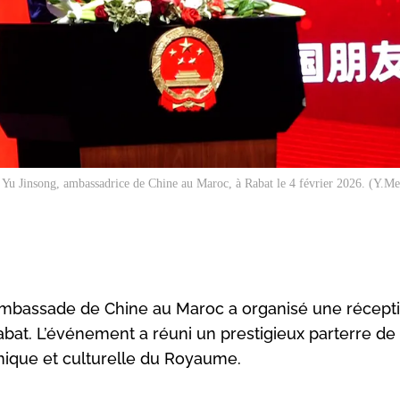
Yu Jinsong, ambassadrice de Chine au Maroc, à Rabat le 4 février 2026. (Y.
l’ambassade de Chine au Maroc a organisé une récept
at. L’événement a réuni un prestigieux parterre de
mique et culturelle du Royaume.