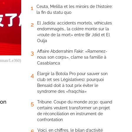
Ceuta, Melilla et les miroirs de l’histoire:
1
la fin du statu quo
El Jadida: accidents mortels, véhicules
2
endommagés… la colère monte sur la
«route de la mort» entre Bir Jdid et El
Oulja
Affaire Abderrahim Fakir: «Ramenez-
3
nous son corps», clame sa famille à
Mennan/Le360)
Casablanca
Élargir la Botola Pro pour sauver son
4
club (et ses Législatives): pourquoi
Bensaïd doit à tout prix éviter le
syndrome des «fraqchia»
ion
Tribune. Coupe du monde 2030: quand
5
certains veulent transformer un projet
de réconciliation en instrument de
confrontation
Voici, en chiffres, le bilan d’activité
6