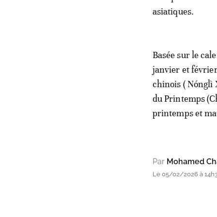
asiatiques.
Basée sur le cale
janvier et févrie
chinois ( Nónglì 
du Printemps (Chū
printemps et maté
Par
Mohamed Cha
Le 05/02/2026 à 14h