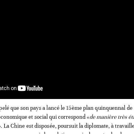
pelé que son pays a lancé le 15ème plan quinquennal de
conomique et social qui correspond «
de manière très étr
»
. La Chine est disposée, poursuit la diplomate, à travaill