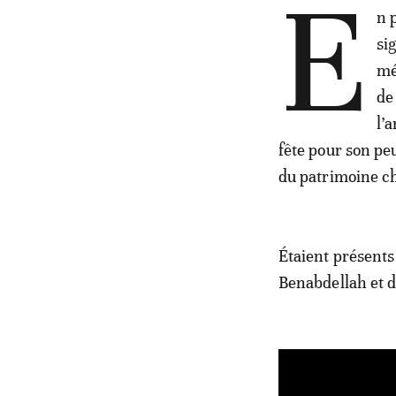
E
n 
si
mé
de
l’
fête pour son pe
du patrimoine ch
Étaient présents
Benabdellah et 