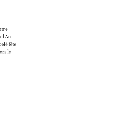
ntre
vel An
pelé fête
ers le