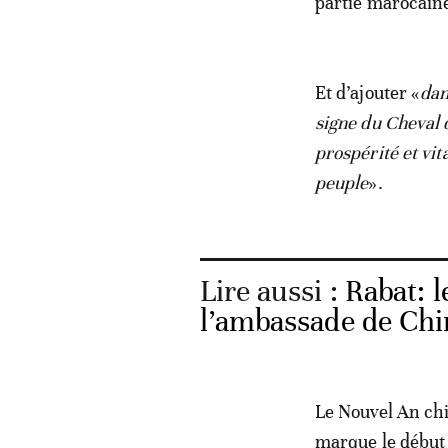
partie marocaine
Et d’ajouter «
dan
signe du Cheval 
prospérité et vi
peuple
».
Lire aussi :
Rabat: l
l’ambassade de Chi
Le Nouvel An chi
marque le début