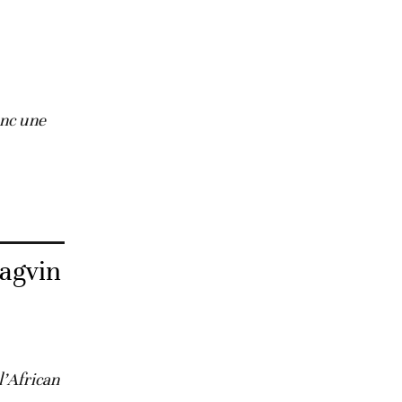
onc une
Dagvin
l’African