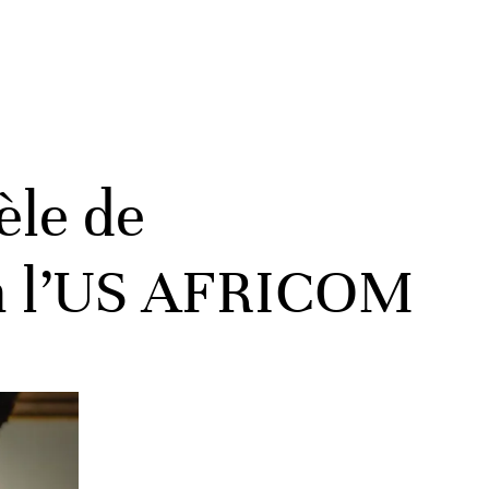
èle de
lon l’US AFRICOM