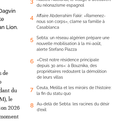
3
du néonazisme espagnol
Dagvin
Affaire Abderrahim Fakir: «Ramenez-
4
te
nous son corps», clame sa famille à
an Lion.
Casablanca
Sebta: un réseau algérien prépare une
5
nouvelle mobilisation à la mi-août,
alerte Stefano Piazza
«C’est notre résidence principale
6
depuis 30 ans»: à Bouznika, des
propriétaires redoutent la démolition
s de
de leurs villas
b
Ceuta, Melilla et les miroirs de l’histoire:
7
dant du
la fin du statu quo
), le
Au-delà de Sebta: les racines du désir
8
tion 2026
d’exil
u moment