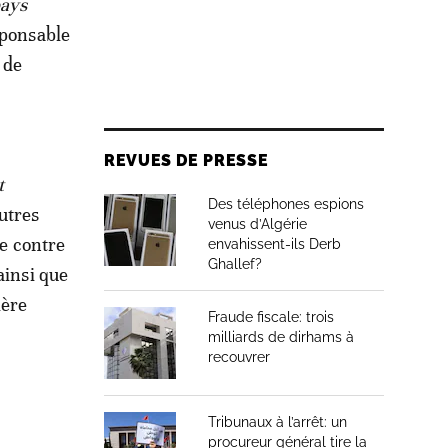
pays
esponsable
 de
REVUES DE PRESSE
t
Des téléphones espions
utres
venus d’Algérie
te contre
envahissent-ils Derb
Ghallef?
ainsi que
ière
Fraude fiscale: trois
milliards de dirhams à
recouvrer
Tribunaux à l’arrêt: un
procureur général tire la