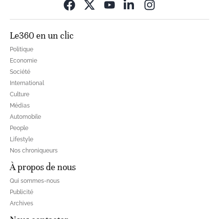
Opens in new wi
Le360 en un clic
Politique
Economie
Société
International
Culture
Médias
Automobile
People
Lifestyle
Nos chroniqueurs
À propos de nous
Qui sommes-nous
Publicité
Archives