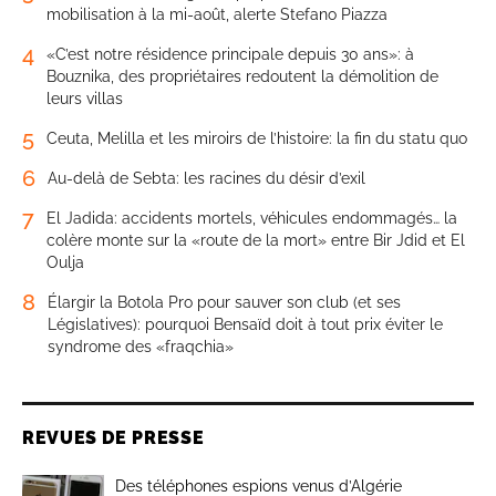
mobilisation à la mi-août, alerte Stefano Piazza
4
«C’est notre résidence principale depuis 30 ans»: à
Bouznika, des propriétaires redoutent la démolition de
leurs villas
5
Ceuta, Melilla et les miroirs de l’histoire: la fin du statu quo
6
Au-delà de Sebta: les racines du désir d’exil
7
El Jadida: accidents mortels, véhicules endommagés… la
colère monte sur la «route de la mort» entre Bir Jdid et El
Oulja
8
Élargir la Botola Pro pour sauver son club (et ses
Législatives): pourquoi Bensaïd doit à tout prix éviter le
syndrome des «fraqchia»
REVUES DE PRESSE
Des téléphones espions venus d’Algérie