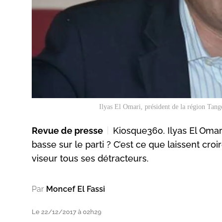
Ilyas El Omari, président de la région Tan
Revue de presse
Kiosque360. Ilyas El Omari
basse sur le parti ? C’est ce que laissent cr
viseur tous ses détracteurs.
Par
Moncef El Fassi
Le 22/12/2017 à 02h29