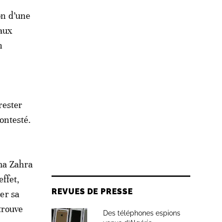
on d’une
 aux
n
 rester
ontesté.
ima Zahra
ffet,
REVUES DE PRESSE
ter sa
trouve
Des téléphones espions