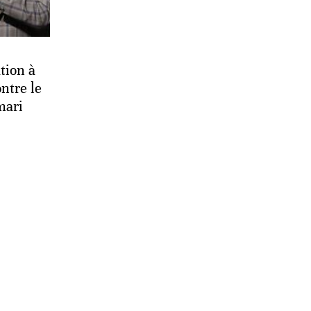
tion à
ntre le
mari