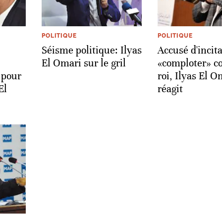
POLITIQUE
POLITIQUE
Séisme politique: Ilyas
Accusé d'incita
El Omari sur le gril
«comploter» co
 pour
roi, Ilyas El O
El
réagit