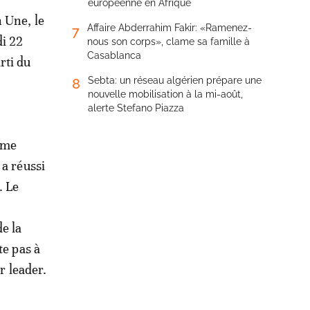
européenne en Afrique
n Une, le
Affaire Abderrahim Fakir: «Ramenez-
7
di 22
nous son corps», clame sa famille à
Casablanca
rti du
Sebta: un réseau algérien prépare une
8
nouvelle mobilisation à la mi-août,
alerte Stefano Piazza
irme
 a réussi
. Le
e la
te pas à
r leader.