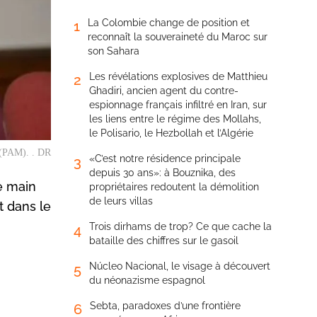
La Colombie change de position et
1
reconnaît la souveraineté du Maroc sur
son Sahara
Les révélations explosives de Matthieu
2
Ghadiri, ancien agent du contre-
espionnage français infiltré en Iran, sur
les liens entre le régime des Mollahs,
le Polisario, le Hezbollah et l’Algérie
é (PAM). . DR
«C’est notre résidence principale
3
depuis 30 ans»: à Bouznika, des
re main
propriétaires redoutent la démolition
de leurs villas
t dans le
Trois dirhams de trop? Ce que cache la
4
bataille des chiffres sur le gasoil
Núcleo Nacional, le visage à découvert
5
du néonazisme espagnol
Sebta, paradoxes d’une frontière
6