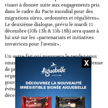
visant à donner suite aux engagements pris
dans le cadre du Pacte mondial pour des
migrations sûres, ordonnées et régulières».
Le deuxième dialogue, prévu le mardi 11
décembre (10h-13h & 15h-18h) sera quant à
lui axé sur les «partenariats et initiatives
novatrices pour l’avenir».
Un autre fait qui marquera le rendez-vous
onusien de Marrakech, sera celui de la tenue
de près de 70 évènements parallèles,
organisés indépendamment par les
gouvernements et la société civile. Ces
évènements se dérouleront du 8 au 9
décembre. prochains.