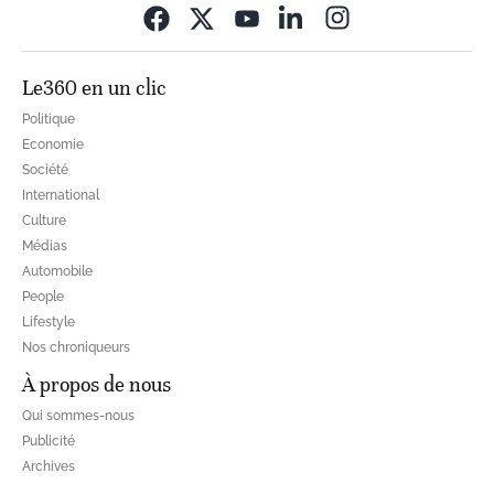
Opens in new wi
Le360 en un clic
Politique
Economie
Société
International
Culture
Médias
Automobile
People
Lifestyle
Nos chroniqueurs
À propos de nous
Qui sommes-nous
Publicité
Archives