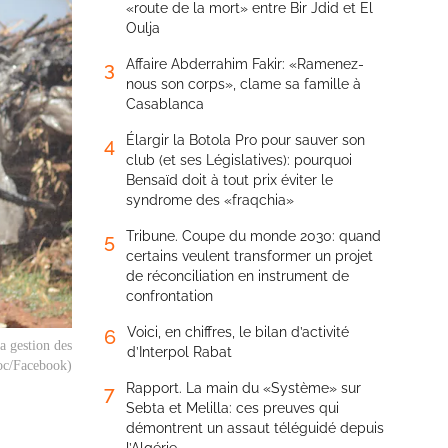
«route de la mort» entre Bir Jdid et El
Oulja
Affaire Abderrahim Fakir: «Ramenez-
3
nous son corps», clame sa famille à
Casablanca
Élargir la Botola Pro pour sauver son
4
club (et ses Législatives): pourquoi
Bensaïd doit à tout prix éviter le
syndrome des «fraqchia»
Tribune. Coupe du monde 2030: quand
5
certains veulent transformer un projet
de réconciliation en instrument de
confrontation
Voici, en chiffres, le bilan d’activité
6
a gestion des
d’Interpol Rabat
roc/Facebook)
Rapport. La main du «Système» sur
7
Sebta et Melilla: ces preuves qui
démontrent un assaut téléguidé depuis