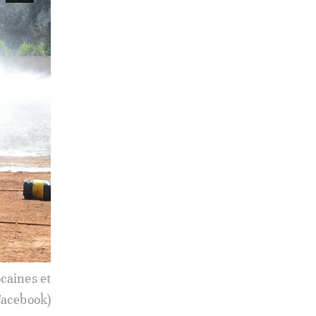
caines et
S Embassy