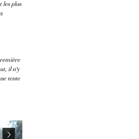
t les plus
es
 première
t, il n’y
une tente