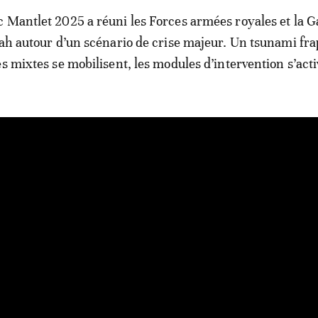
 Mantlet 2025 a réuni les Forces armées royales et la 
tah autour d’un scénario de crise majeur. Un tsunami fra
es mixtes se mobilisent, les modules d’intervention s’acti