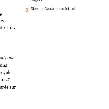
l’Algérie
Rien sur Ceuta, cette fois-ci
8
e
es
ble. Les
mais une
ains
royales
 au 20
turée sur