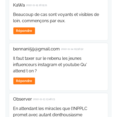
KaWa
2022-11-15 16:15:11
Beaucoup de cas sont voyants et visibles de
loin, commençons par eux.
Répondre
bennani59@gmail.com
2022-11-14 05:56:52
Il faut taxer sur le rebenu les jeunes
influenceurs instagram et youtube Qu'
attend t on ?
Répondre
Observer
2022-11-13 13:48:23
En attendant les miracles que l’INPPLC
promet avec autant d’enthousiasme