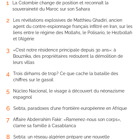
1
La Colombie change de position et reconnaît la
souveraineté du Maroc sur son Sahara
2
Les révélations explosives de Matthieu Ghadiri, ancien
agent du contre-espionnage français infiltré en Iran, sur les
liens entre le régime des Mollahs, le Polisario, le Hezbollah
et l’Algérie
3
«C’est notre résidence principale depuis 30 ans»: à
Bouznika, des propriétaires redoutent la démolition de
leurs villas
4
Trois dirhams de trop? Ce que cache la bataille des
chiffres sur le gasoil
5
Núcleo Nacional, le visage à découvert du néonazisme
espagnol
6
Sebta, paradoxes d’une frontière européenne en Afrique
7
Affaire Abderrahim Fakir: «Ramenez-nous son corps»,
clame sa famille à Casablanca
8
Sebta: un réseau algérien prépare une nouvelle