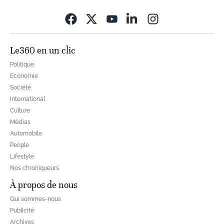
Opens in new wi
Le360 en un clic
Politique
Economie
Société
International
Culture
Médias
Automobile
People
Lifestyle
Nos chroniqueurs
À propos de nous
Qui sommes-nous
Publicité
Archives