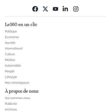
Opens in new wi
Le360 en un clic
Politique
Economie
Société
International
Culture
Médias
Automobile
People
Lifestyle
Nos chroniqueurs
À propos de nous
Qui sommes-nous
Publicité
Archives