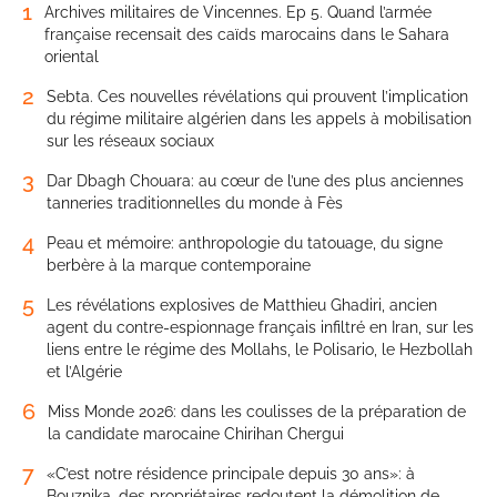
1
Archives militaires de Vincennes. Ep 5. Quand l’armée
française recensait des caïds marocains dans le Sahara
oriental
2
Sebta. Ces nouvelles révélations qui prouvent l’implication
du régime militaire algérien dans les appels à mobilisation
sur les réseaux sociaux
3
Dar Dbagh Chouara: au cœur de l’une des plus anciennes
tanneries traditionnelles du monde à Fès
4
Peau et mémoire: anthropologie du tatouage, du signe
berbère à la marque contemporaine
5
Les révélations explosives de Matthieu Ghadiri, ancien
agent du contre-espionnage français infiltré en Iran, sur les
liens entre le régime des Mollahs, le Polisario, le Hezbollah
et l’Algérie
6
Miss Monde 2026: dans les coulisses de la préparation de
la candidate marocaine Chirihan Chergui
7
«C’est notre résidence principale depuis 30 ans»: à
Bouznika, des propriétaires redoutent la démolition de