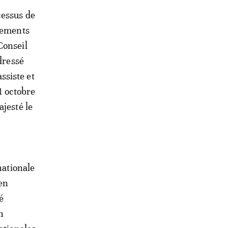
cessus de
ppements
Conseil
adressé
ssiste et
31 octobre
ajesté le
nationale
 en
é
n