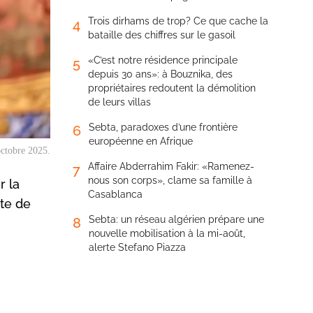
Trois dirhams de trop? Ce que cache la
4
bataille des chiffres sur le gasoil
«C’est notre résidence principale
5
depuis 30 ans»: à Bouznika, des
propriétaires redoutent la démolition
de leurs villas
Sebta, paradoxes d’une frontière
6
européenne en Afrique
octobre 2025.
Affaire Abderrahim Fakir: «Ramenez-
7
nous son corps», clame sa famille à
r la
Casablanca
te de
Sebta: un réseau algérien prépare une
8
nouvelle mobilisation à la mi-août,
alerte Stefano Piazza