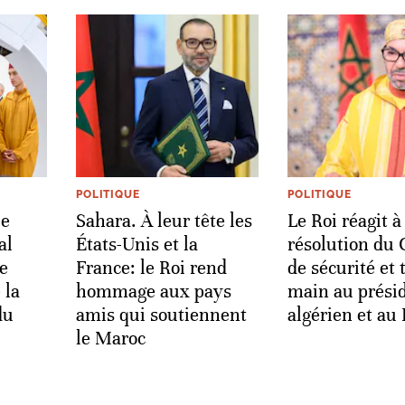
POLITIQUE
POLITIQUE
le
Sahara. À leur tête les
Le Roi réagit à
al
États-Unis et la
résolution du 
e
France: le Roi rend
de sécurité et 
 la
hommage aux pays
main au prési
du
amis qui soutiennent
algérien et au 
le Maroc