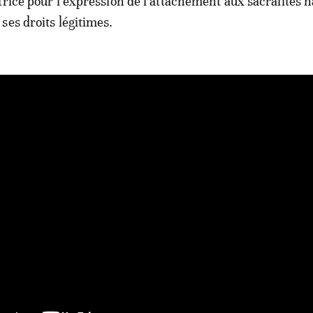
trice pour l’expression de l’attachement aux sacralités n
ses droits légitimes.