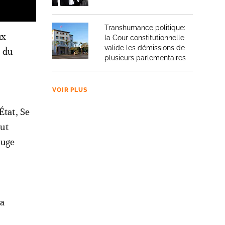
Transhumance politique:
ux
la Cour constitutionnelle
valide les démissions de
e du
plusieurs parlementaires
VOIR PLUS
État, Se
out
juge
la