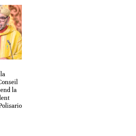
 la
Conseil
tend la
dent
Polisario