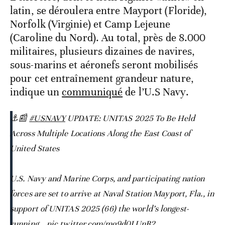
latin, se déroulera entre Mayport (Floride),
Norfolk (Virginie) et Camp Lejeune
(Caroline du Nord). Au total, près de 8.000
militaires, plusieurs dizaines de navires,
sous-marins et aéronefs seront mobilisés
pour cet entraînement grandeur nature,
indique un
communiqué
de l’U.S Navy.
⚓📰
#USNAVY
UPDATE: UNITAS 2025 To Be Held
Across Multiple Locations Along the East Coast of
United States
U.S. Navy and Marine Corps, and participating nation
forces are set to arrive at Naval Station Mayport, Fla., in
support of UNITAS 2025 (66) the world’s longest-
running…
pic.twitter.com/mq9d0LUnR2