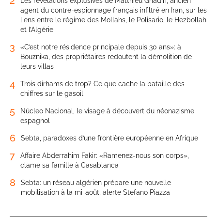
2
Les révélations explosives de Matthieu Ghadiri, ancien
agent du contre-espionnage français infiltré en Iran, sur les
liens entre le régime des Mollahs, le Polisario, le Hezbollah
et l’Algérie
3
«C’est notre résidence principale depuis 30 ans»: à
Bouznika, des propriétaires redoutent la démolition de
leurs villas
4
Trois dirhams de trop? Ce que cache la bataille des
chiffres sur le gasoil
5
Núcleo Nacional, le visage à découvert du néonazisme
espagnol
6
Sebta, paradoxes d’une frontière européenne en Afrique
7
Affaire Abderrahim Fakir: «Ramenez-nous son corps»,
clame sa famille à Casablanca
8
Sebta: un réseau algérien prépare une nouvelle
mobilisation à la mi-août, alerte Stefano Piazza