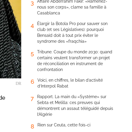
Affaire Abderrahim Fakir: «Ramenez-
3
nous son corps», clame sa famille à
Casablanca
Élargir la Botola Pro pour sauver son
4
club (et ses Législatives): pourquoi
Bensaïd doit à tout prix éviter le
syndrome des «fraqchia»
Tribune. Coupe du monde 2030: quand
5
certains veulent transformer un projet
de réconciliation en instrument de
confrontation
Voici, en chiffres, le bilan d’activité
6
DR
d’Interpol Rabat
Rapport. La main du «Système» sur
 de
7
Sebta et Melilla: ces preuves qui
démontrent un assaut téléguidé depuis
l’Algérie
Rien sur Ceuta, cette fois-ci
8