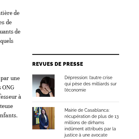
atière de
es de
uants de
squels
REVUES DE PRESSE
 par une
Dépression: l’autre crise
qui pèse des milliards sur
es ONG
l’économie
fesseur à
rteuse
Mairie de Casablanca:
enfants.
récupération de plus de 13
millions de dirhams
indûment attribués par la
justice à une avocate