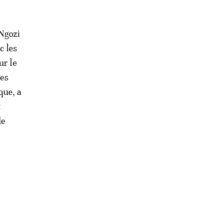
 Ngozi
c les
r le
ées
que, a
t
de