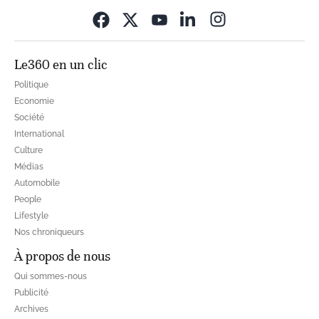
Opens in new wi
Le360 en un clic
Politique
Economie
Société
International
Culture
Médias
Automobile
People
Lifestyle
Nos chroniqueurs
À propos de nous
Qui sommes-nous
Publicité
Archives