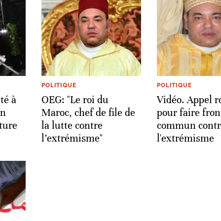
POLITIQUE
POLITIQUE
té à
OEG: "Le roi du
Vidéo. Appel r
un
Maroc, chef de file de
pour faire fron
nture
la lutte contre
commun contr
l’extrémisme"
l'extrémisme