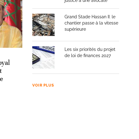
justice à une avocate
Grand Stade Hassan II: le
chantier passe à la vitesse
supérieure
Les six priorités du projet
de loi de finances 2027
oyal
t
e
VOIR PLUS