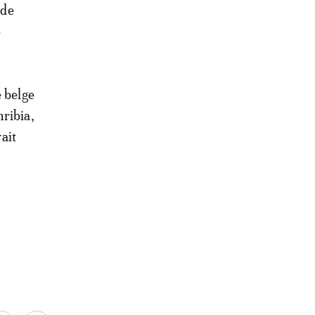
 de
e
e belge
hribia,
vait