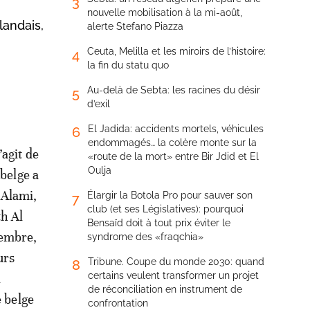
3
nouvelle mobilisation à la mi-août,
landais,
alerte Stefano Piazza
Ceuta, Melilla et les miroirs de l’histoire:
4
la fin du statu quo
Au-delà de Sebta: les racines du désir
5
d’exil
El Jadida: accidents mortels, véhicules
6
endommagés… la colère monte sur la
’agit de
«route de la mort» entre Bir Jdid et El
Oulja
 belge a
 Alami,
Élargir la Botola Pro pour sauver son
7
club (et ses Législatives): pourquoi
th Al
Bensaïd doit à tout prix éviter le
cembre,
syndrome des «fraqchia»
urs
Tribune. Coupe du monde 2030: quand
8
certains veulent transformer un projet
l
de réconciliation en instrument de
e belge
confrontation