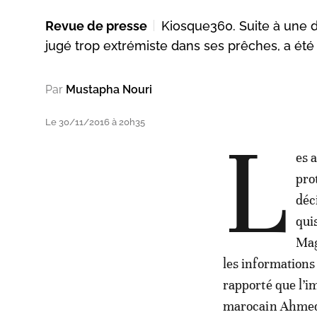
Revue de presse
Kiosque360. Suite à une 
jugé trop extrémiste dans ses prêches, a été
Par
Mustapha Nouri
Le 30/11/2016 à 20h35
L
es 
pro
déc
qui
Mag
les informations 
rapporté que l’im
marocain Ahmed A