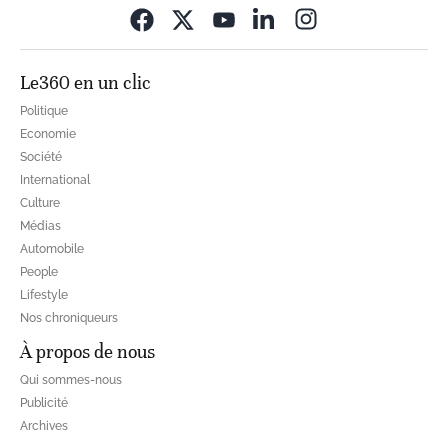
Opens in new wi
Le360 en un clic
Politique
Economie
Société
International
Culture
Médias
Automobile
People
Lifestyle
Nos chroniqueurs
À propos de nous
Qui sommes-nous
Publicité
Archives