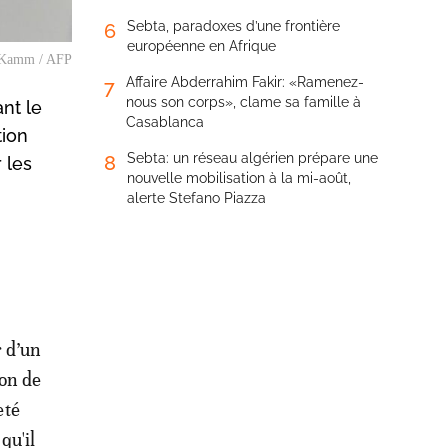
Sebta, paradoxes d’une frontière
6
européenne en Afrique
as Kamm / AFP
Affaire Abderrahim Fakir: «Ramenez-
7
nous son corps», clame sa famille à
nt le
Casablanca
tion
Sebta: un réseau algérien prépare une
8
 les
nouvelle mobilisation à la mi-août,
alerte Stefano Piazza
r d’un
ion de
eté
qu'il