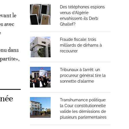
Des téléphones espions
venus d’Algérie
evant le
envahissent-ils Derb
es avec
Ghallef?
e
Fraude fiscale: trois
milliards de dirhams à
enu dans
recouvrer
partite»,
Tribunaux à l’arrêt: un
procureur général tire la
sonnette d’alarme
gnée
Transhumance politique:
la Cour constitutionnelle
valide les démissions de
plusieurs parlementaires