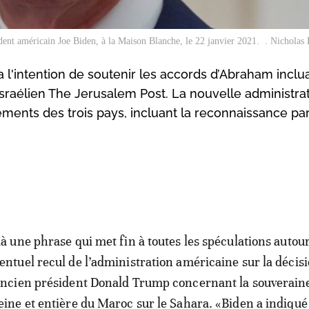
dent américain Joe Biden, à la Maison Blanche, le 22 janvier 2021. . Nichol
 l'intention de soutenir les accords d’Abraham inclua
sraélien The Jerusalem Post. La nouvelle administra
ements des trois pays, incluant la reconnaissance par
là une phrase qui met fin à toutes les spéculations autou
entuel recul de l’administration américaine sur la décis
ancien président Donald Trump concernant la souverain
eine et entière du Maroc sur le Sahara. «Biden a indiqué 