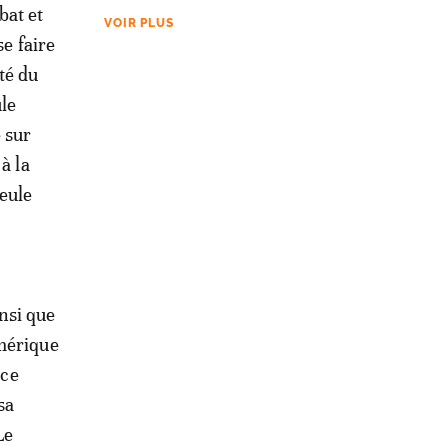
bat et
VOIR PLUS
se faire
té du
ule
 sur
à la
eule
nsi que
Amérique
 ce
sa
Le