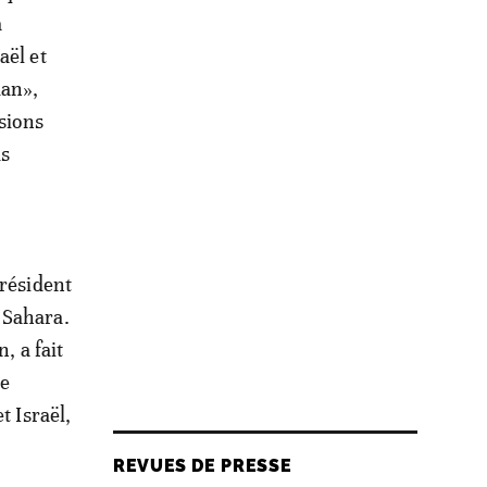
a
aël et
dan»,
ssions
ds
président
 Sahara.
, a fait
ne
t Israël,
REVUES DE PRESSE