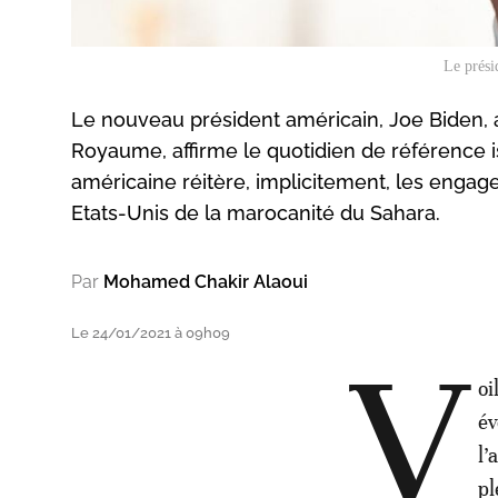
Le prési
Le nouveau président américain, Joe Biden, a
Royaume, affirme le quotidien de référence i
américaine réitère, implicitement, les engag
Etats-Unis de la marocanité du Sahara.
Par
Mohamed Chakir Alaoui
Le 24/01/2021 à 09h09
V
oi
év
l’
pl