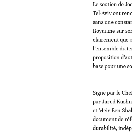
Le soutien de Jo
Tel-Aviv ont reno
sans une constan
Royaume sur son 
clairement que «
l’ensemble du ter
proposition d’au
base pour une sol
Signé par le Ch
par Jared Kushne
et Meir Ben-Shabb
document de réfé
durabilité, ind