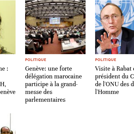
POLITIQUE
POLITIQUE
e :
Genève: une forte
Visite à Rabat
délégation marocaine
président du C
H,
participe à la grand-
de l'ONU des d
Genève
messe des
l'Homme
parlementaires