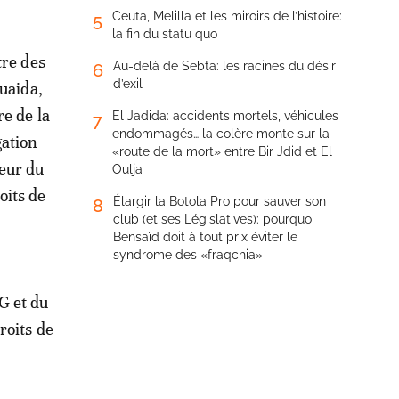
Ceuta, Melilla et les miroirs de l’histoire:
5
la fin du statu quo
tre des
Au-delà de Sebta: les racines du désir
6
d’exil
uaida,
e de la
El Jadida: accidents mortels, véhicules
7
endommagés… la colère monte sur la
gation
«route de la mort» entre Bir Jdid et El
eur du
Oulja
oits de
Élargir la Botola Pro pour sauver son
8
club (et ses Législatives): pourquoi
Bensaïd doit à tout prix éviter le
syndrome des «fraqchia»
G et du
roits de