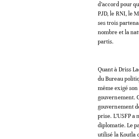
d’accord pour qu
PJD, le RNI, le M
ses trois parten
nombre et la nat
partis.
Quant à Driss La
du Bureau politi
même exigé son d
gouvernement. C
gouvernement dés
prise. L’USFP a
diplomatie. Le p
utilisé la Kout