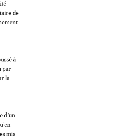
ité
taire de
rnement
oussé à
i par
r la
ge d’un
qu’en
mes mis