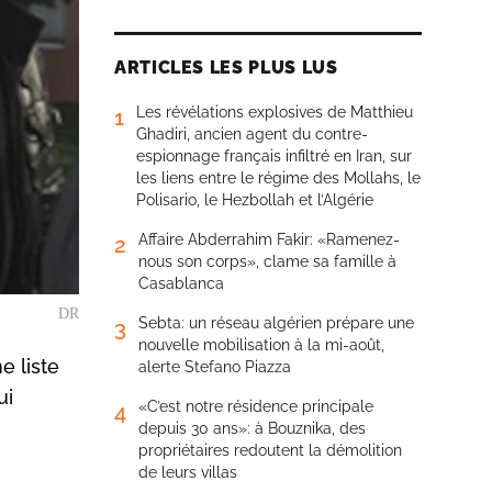
ARTICLES LES PLUS LUS
Les révélations explosives de Matthieu
1
Ghadiri, ancien agent du contre-
espionnage français infiltré en Iran, sur
les liens entre le régime des Mollahs, le
Polisario, le Hezbollah et l’Algérie
Affaire Abderrahim Fakir: «Ramenez-
2
nous son corps», clame sa famille à
Casablanca
DR
Sebta: un réseau algérien prépare une
3
nouvelle mobilisation à la mi-août,
 liste
alerte Stefano Piazza
ui
«C’est notre résidence principale
4
depuis 30 ans»: à Bouznika, des
propriétaires redoutent la démolition
de leurs villas