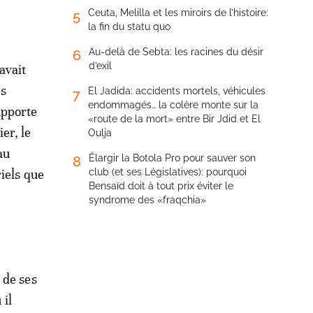
Ceuta, Melilla et les miroirs de l’histoire:
5
la fin du statu quo
Au-delà de Sebta: les racines du désir
6
d’exil
avait
es
El Jadida: accidents mortels, véhicules
7
endommagés… la colère monte sur la
apporte
«route de la mort» entre Bir Jdid et El
er, le
Oulja
au
Élargir la Botola Pro pour sauver son
8
iels que
club (et ses Législatives): pourquoi
Bensaïd doit à tout prix éviter le
syndrome des «fraqchia»
 de ses
 il