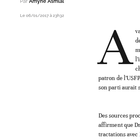
Par
Amyne Asmlal
Le 06/01/2017 à 23h32
A
v
d
m
l
c
patron de l’USFP
son parti aurait 
Des sources proc
affirment que Dr
tractations avec 