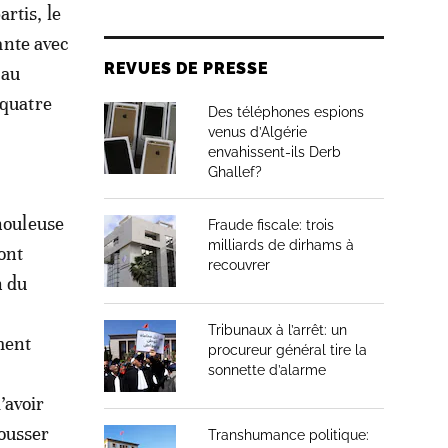
rtis, le
vante avec
REVUES DE PRESSE
 au
 quatre
Des téléphones espions
venus d’Algérie
envahissent-ils Derb
Ghallef?
 houleuse
Fraude fiscale: trois
milliards de dirhams à
ont
recouvrer
n du
Tribunaux à l’arrêt: un
ment
procureur général tire la
sonnette d’alarme
’avoir
ousser
Transhumance politique: