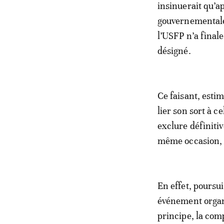
insinuerait qu’ap
gouvernementale.
l’USFP n’a fina
désigné.
Ce faisant, estim
lier son sort à 
exclure définiti
même occasion, à
En effet, poursu
événement organi
principe, la com