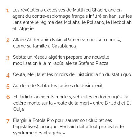
1
Les révélations explosives de Matthieu Ghadiri, ancien
agent du contre-espionnage français infiltré en Iran, sur les
liens entre le régime des Mollahs, le Polisario, le Hezbollah
et l’Algérie
2
Affaire Abderrahim Fakir: «Ramenez-nous son corps»,
clame sa famille à Casablanca
3
Sebta: un réseau algérien prépare une nouvelle
mobilisation à la mi-août, alerte Stefano Piazza
4
Ceuta, Melilla et les miroirs de l’histoire: la fin du statu quo
5
Au-delà de Sebta: les racines du désir d’exil
6
El Jadida: accidents mortels, véhicules endommagés… la
colère monte sur la «route de la mort» entre Bir Jdid et El
Oulja
7
Élargir la Botola Pro pour sauver son club (et ses
Législatives): pourquoi Bensaïd doit à tout prix éviter le
syndrome des «fraqchia»