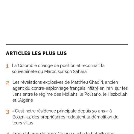
ARTICLES LES PLUS LUS
1
La Colombie change de position et reconnaît la
souveraineté du Maroc sur son Sahara
2
Les révélations explosives de Matthieu Ghadiri, ancien
agent du contre-espionnage français infiltré en Iran, sur les
liens entre le régime des Mollahs, le Polisario, le Hezbollah
et l’Algérie
3
«C’est notre résidence principale depuis 30 ans»: à
Bouznika, des propriétaires redoutent la démolition de
leurs villas
4
Trois dirhams de trop? Ce que cache la bataille des