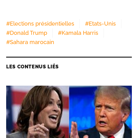
#
Elections présidentielles
#
Etats-Unis
#
Donald Trump
#
Kamala Harris
#
Sahara marocain
LES CONTENUS LIÉS