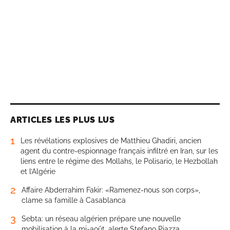
ARTICLES LES PLUS LUS
1
Les révélations explosives de Matthieu Ghadiri, ancien
agent du contre-espionnage français infiltré en Iran, sur les
liens entre le régime des Mollahs, le Polisario, le Hezbollah
et l’Algérie
2
Affaire Abderrahim Fakir: «Ramenez-nous son corps»,
clame sa famille à Casablanca
3
Sebta: un réseau algérien prépare une nouvelle
mobilisation à la mi-août, alerte Stefano Piazza