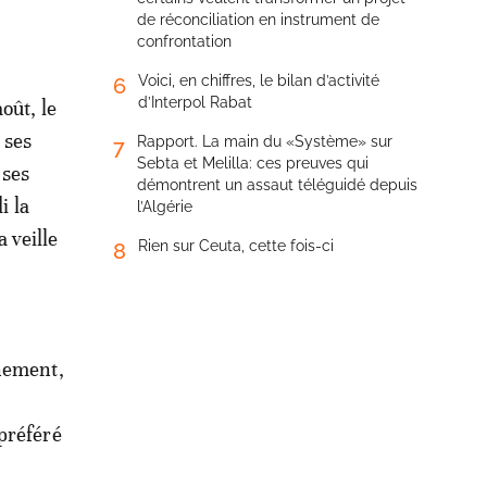
de réconciliation en instrument de
confrontation
Voici, en chiffres, le bilan d’activité
6
d’Interpol Rabat
oût, le
 ses
Rapport. La main du «Système» sur
7
Sebta et Melilla: ces preuves qui
 ses
démontrent un assaut téléguidé depuis
i la
l’Algérie
a veille
Rien sur Ceuta, cette fois-ci
8
rnement,
n
préféré