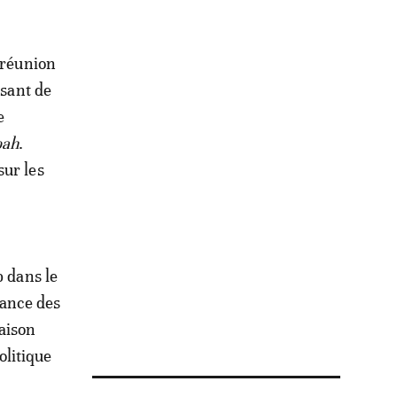
 réunion
osant de
e
bah
.
sur les
p dans le
iance des
raison
olitique