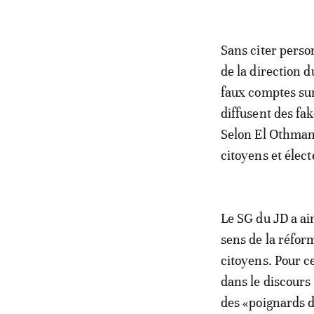
Sans citer perso
de la direction d
faux comptes sur
diffusent des fa
Selon El Othmani
citoyens et élec
Le SG du JD a ai
sens de la réform
citoyens. Pour ce 
dans le discours 
des «poignards d