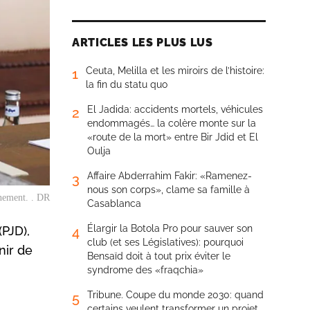
ARTICLES LES PLUS LUS
Ceuta, Melilla et les miroirs de l’histoire:
1
la fin du statu quo
El Jadida: accidents mortels, véhicules
2
endommagés… la colère monte sur la
«route de la mort» entre Bir Jdid et El
Oulja
Affaire Abderrahim Fakir: «Ramenez-
3
nous son corps», clame sa famille à
nement. . DR
Casablanca
Élargir la Botola Pro pour sauver son
(PJD),
4
club (et ses Législatives): pourquoi
nir de
Bensaïd doit à tout prix éviter le
syndrome des «fraqchia»
Tribune. Coupe du monde 2030: quand
5
certains veulent transformer un projet