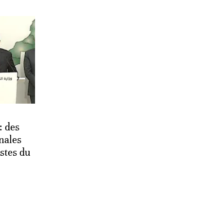
: des
onales
istes du