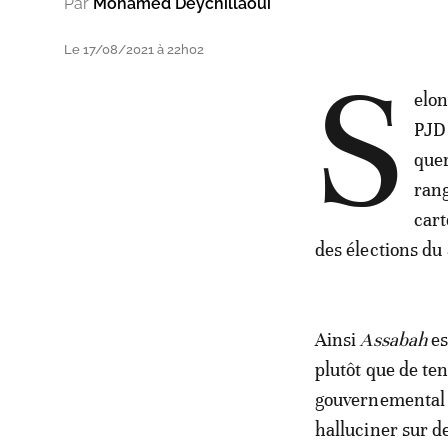
Par
Mohamed Deychillaoui
Le 17/08/2021 à 22h02
S
elon
PJD 
quer
rang
cart
des élections du
Ainsi
Assabah
es
plutôt que de te
gouvernemental e
halluciner sur d