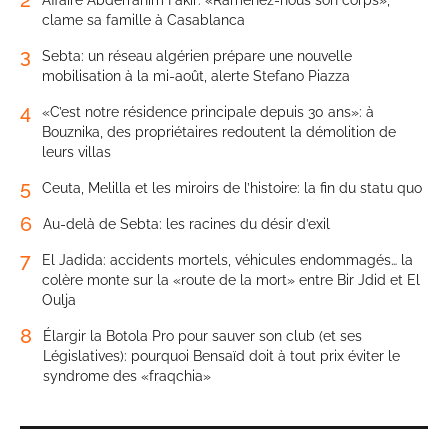
2
Affaire Abderrahim Fakir: «Ramenez-nous son corps»,
clame sa famille à Casablanca
3
Sebta: un réseau algérien prépare une nouvelle
mobilisation à la mi-août, alerte Stefano Piazza
4
«C’est notre résidence principale depuis 30 ans»: à
Bouznika, des propriétaires redoutent la démolition de
leurs villas
5
Ceuta, Melilla et les miroirs de l’histoire: la fin du statu quo
6
Au-delà de Sebta: les racines du désir d’exil
7
El Jadida: accidents mortels, véhicules endommagés… la
colère monte sur la «route de la mort» entre Bir Jdid et El
Oulja
8
Élargir la Botola Pro pour sauver son club (et ses
Législatives): pourquoi Bensaïd doit à tout prix éviter le
syndrome des «fraqchia»