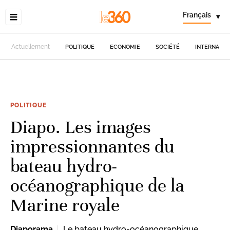
Français
▾
Actuellement
POLITIQUE
ECONOMIE
SOCIÉTÉ
INTERNATIO
POLITIQUE
Diapo. Les images
impressionnantes du
bateau hydro-
océanographique de la
Marine royale
Diaporama
Le bateau hydro-océanographique