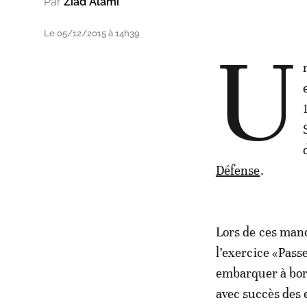
Par
Ziad Alami
Le 05/12/2015 à 14h39
U
Défense
.
Lors de ces manœ
l’exercice «Pass
embarquer à bord
avec succès des e