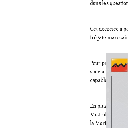
dans les questio
Cet exercice a pa
frégate marocai
Pour précision, 
spécialement po
capables de nav
En plus de son c
Mistral et antin
la Marine royale