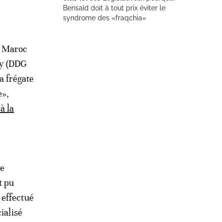
Bensaïd doit à tout prix éviter le
syndrome des «fraqchia»
e Maroc
ly (DDG
a frégate
e»,
à la
de
t pu
 effectué
ialisé