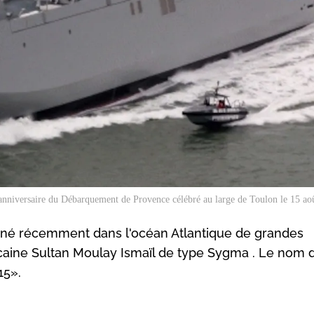
anniversaire du Débarquement de Provence célébré au large de Toulon le 15 ao
ené récemment dans l'océan Atlantique de grandes
aine Sultan Moulay Ismaïl de type Sygma . Le nom 
15».