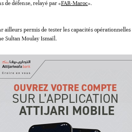
ns de défense, relayé par «
FAR-Maroc
».
r ailleurs permis de tester les capacités opérationnelles 
ne Sultan Moulay Ismaïl.
ces frégates de type Sygma sont construites aux Pays-Ba
ur le compte des marines marocaine et indonésienne. El
iguer en haute mer.
anon Ortobreda 76 mm et de ses missiles sol-air d’autod
avire Exocet, la frégate marocaine est dotée, comme l’a
 au constructeur néerlandais Schelde, d’une plateforme