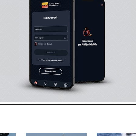
c hangar, ainsi que d’un armement plus puissant à base 
e –air MBDA VL-MICA.
39