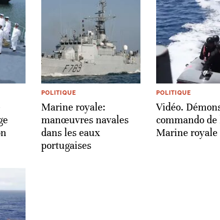
POLITIQUE
POLITIQUE
e
Marine royale:
Vidéo. Démons
ge
manœuvres navales
commando de 
on
dans les eaux
Marine royale
portugaises