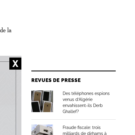
de la
s
les sont
REVUES DE PRESSE
Des téléphones espions
venus d’Algérie
envahissent-ils Derb
éfense
Ghallef?
 demandé
Fraude fiscale: trois
 pour
milliards de dirhams à