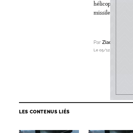
hélicoptères ave
missiles surfac
Par
Ziad Alami
Le 05/12/2015 à 14h
LES CONTENUS LIÉS