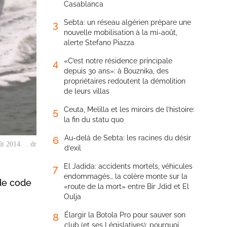
Casablanca
Sebta: un réseau algérien prépare une
3
nouvelle mobilisation à la mi-août,
alerte Stefano Piazza
«C’est notre résidence principale
4
depuis 30 ans»: à Bouznika, des
propriétaires redoutent la démolition
de leurs villas
Ceuta, Melilla et les miroirs de l’histoire:
5
la fin du statu quo
Au-delà de Sebta: les racines du désir
6
ût 2014. . dr
d’exil
El Jadida: accidents mortels, véhicules
7
endommagés… la colère monte sur la
de code
«route de la mort» entre Bir Jdid et El
Oulja
Élargir la Botola Pro pour sauver son
8
club (et ses Législatives): pourquoi