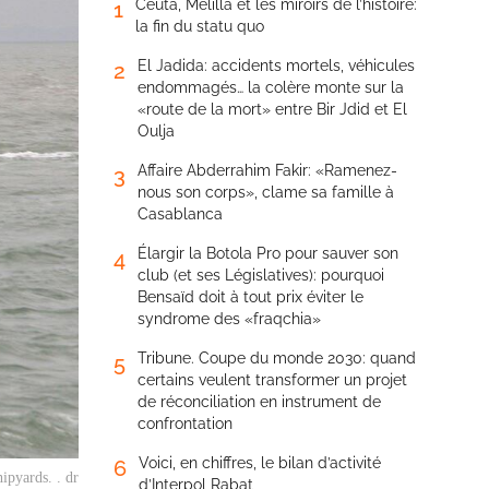
Ceuta, Melilla et les miroirs de l’histoire:
1
la fin du statu quo
El Jadida: accidents mortels, véhicules
2
endommagés… la colère monte sur la
«route de la mort» entre Bir Jdid et El
Oulja
Affaire Abderrahim Fakir: «Ramenez-
3
nous son corps», clame sa famille à
Casablanca
Élargir la Botola Pro pour sauver son
4
club (et ses Législatives): pourquoi
Bensaïd doit à tout prix éviter le
syndrome des «fraqchia»
Tribune. Coupe du monde 2030: quand
5
certains veulent transformer un projet
de réconciliation en instrument de
confrontation
Voici, en chiffres, le bilan d’activité
6
ipyards. . dr
d’Interpol Rabat