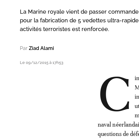
La Marine royale vient de passer commande
pour la fabrication de 5 vedettes ultra-rapide
activités terroristes est renforcée.
Par
Ziad Alami
Le 09/12/2015 à 17h53
C
i
M
i
u
m
naval néerlanda
questions de déf