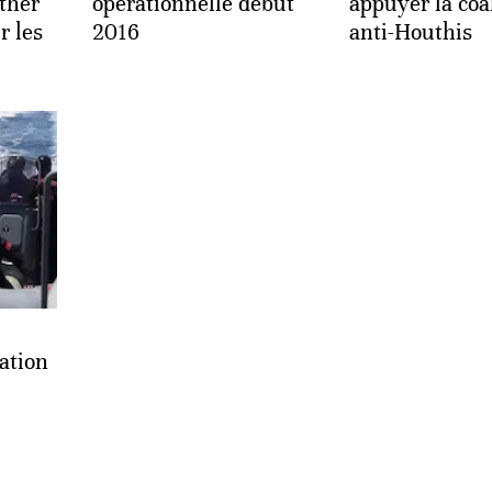
nther
opérationnelle début
appuyer la coa
r les
2016
anti-Houthis
ation