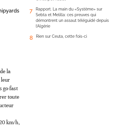
Rapport. La main du «Système» sur
7
hipyards
Sebta et Melilla: ces preuves qui
démontrent un assaut téléguidé depuis
l’Algérie
Rien sur Ceuta, cette fois-ci
8
de la
 leur
s go-fast
rer toute
ructeur
120 km/h,