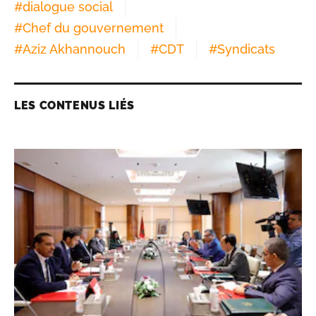
#
dialogue social
#
Chef du gouvernement
#
Aziz Akhannouch
#
CDT
#
Syndicats
LES CONTENUS LIÉS