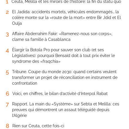
1
Ceuta, Melilla et les miroirs de l’histoire: la fin du statu quo
2
El Jadida: accidents mortels, véhicules endommagés… la
colère monte sur la «route de la mort» entre Bir Jdid et El
Oulja
3
Affaire Abderrahim Fakir: «Ramenez-nous son corps»,
clame sa famille à Casablanca
4
Élargir la Botola Pro pour sauver son club (et ses
Législatives): pourquoi Bensaïd doit à tout prix éviter le
syndrome des «fraqchia»
5
Tribune. Coupe du monde 2030: quand certains veulent
transformer un projet de réconciliation en instrument de
confrontation
6
Voici, en chiffres, le bilan d’activité d’Interpol Rabat
7
Rapport. La main du «Système» sur Sebta et Melilla: ces
preuves qui démontrent un assaut téléguidé depuis
l’Algérie
8
Rien sur Ceuta, cette fois-ci