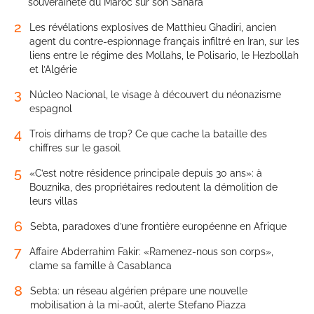
souveraineté du Maroc sur son Sahara
2
Les révélations explosives de Matthieu Ghadiri, ancien
agent du contre-espionnage français infiltré en Iran, sur les
liens entre le régime des Mollahs, le Polisario, le Hezbollah
et l’Algérie
3
Núcleo Nacional, le visage à découvert du néonazisme
espagnol
4
Trois dirhams de trop? Ce que cache la bataille des
chiffres sur le gasoil
5
«C’est notre résidence principale depuis 30 ans»: à
Bouznika, des propriétaires redoutent la démolition de
leurs villas
6
Sebta, paradoxes d’une frontière européenne en Afrique
7
Affaire Abderrahim Fakir: «Ramenez-nous son corps»,
clame sa famille à Casablanca
8
Sebta: un réseau algérien prépare une nouvelle
mobilisation à la mi-août, alerte Stefano Piazza