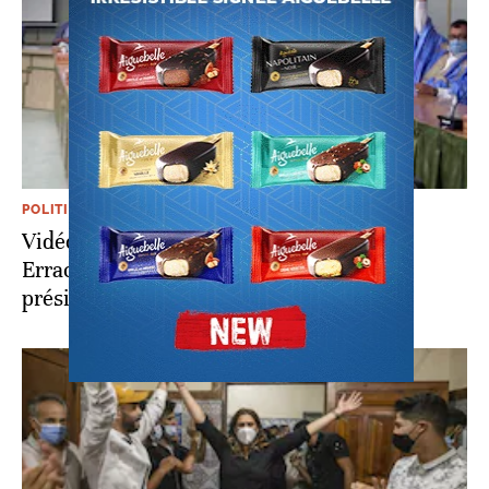
POLITIQUE
Vidéo. Laâyoune: Moulay Hamdi Ould
Errachid de l'Istiqlal officiellement réélu
président du conseil municipal