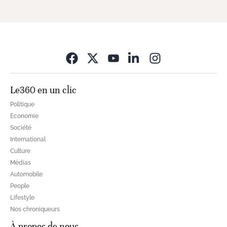
Opens in new wi
Le360 en un clic
Politique
Economie
Société
International
Culture
Médias
Automobile
People
Lifestyle
Nos chroniqueurs
À propos de nous