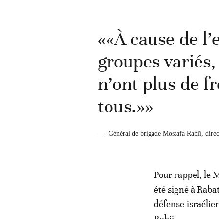
««À cause de l’
groupes variés
n’ont plus de f
tous.»»
—
Général de brigade Mostafa Rabiî, dir
Pour rappel, le M
été signé à Rabat
défense israélie
Rabiî.