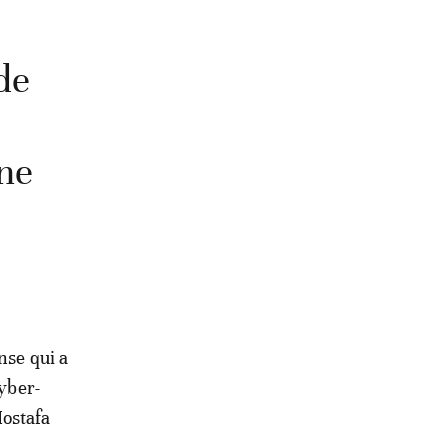
de
rne
nse qui a
cyber-
Mostafa