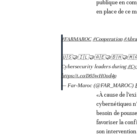
publique en com
en place de ce 
#FARMAROC
#Cooperation
#Abr
🇺🇸🤝🇮🇱🤝🇦🇪🤝🇧🇭🤝🇲
Cybersecurity leaders during
#Cy
https://t.co/D65wH0od4p
— Far-Maroc (@FAR_MAROC)
«À cause de l’ex
cybernétiques n’
besoin de pousse
favoriser la con
son intervention