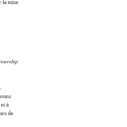
 la mise
rtnership
s
avons
et à
ors de