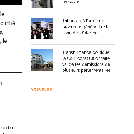
recouvrer
le
Tribunaux à l’arrêt: un
écurité
procureur général tire la
s,
sonnette d’alarme
 le
Transhumance politique:
la Cour constitutionnelle
valide les démissions de
plusieurs parlementaires
n
VOIR PLUS
ncontre