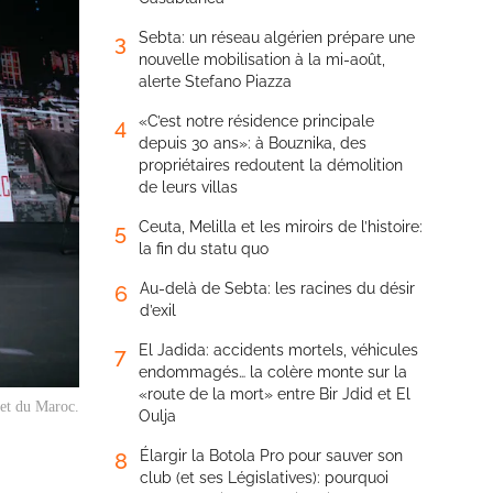
Sebta: un réseau algérien prépare une
3
nouvelle mobilisation à la mi-août,
alerte Stefano Piazza
«C’est notre résidence principale
4
depuis 30 ans»: à Bouznika, des
propriétaires redoutent la démolition
de leurs villas
Ceuta, Melilla et les miroirs de l’histoire:
5
la fin du statu quo
Au-delà de Sebta: les racines du désir
6
d’exil
El Jadida: accidents mortels, véhicules
7
endommagés… la colère monte sur la
«route de la mort» entre Bir Jdid et El
 et du Maroc.
Oulja
Élargir la Botola Pro pour sauver son
8
club (et ses Législatives): pourquoi