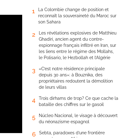
La Colombie change de position et
1
reconnaît la souveraineté du Maroc sur
son Sahara
Les révélations explosives de Matthieu
2
Ghadiri, ancien agent du contre-
espionnage français infiltré en Iran, sur
les liens entre le régime des Mollahs,
le Polisario, le Hezbollah et l’Algérie
«C’est notre résidence principale
3
depuis 30 ans»: à Bouznika, des
propriétaires redoutent la démolition
de leurs villas
Trois dirhams de trop? Ce que cache la
4
bataille des chiffres sur le gasoil
Núcleo Nacional, le visage à découvert
5
du néonazisme espagnol
Sebta, paradoxes d’une frontière
6