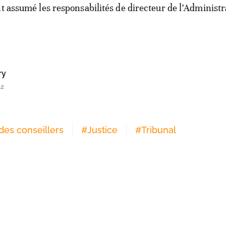
nt assumé les responsabilités de directeur de l’Administr
ry
32
es conseillers
#
Justice
#
Tribunal