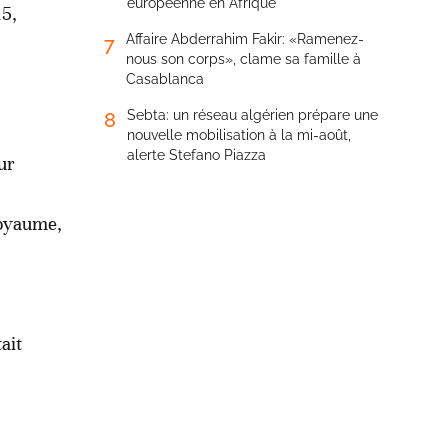
européenne en Afrique
15,
Affaire Abderrahim Fakir: «Ramenez-
7
nous son corps», clame sa famille à
Casablanca
Sebta: un réseau algérien prépare une
8
nouvelle mobilisation à la mi-août,
alerte Stefano Piazza
ur
Royaume,
ait