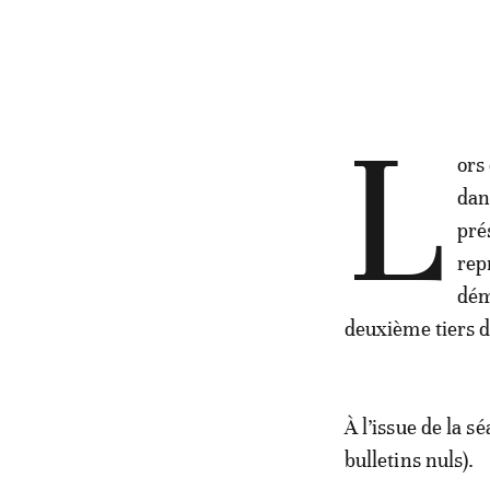
L
ors
dan
pré
rep
dém
deuxième tiers 
À l’issue de la 
bulletins nuls).