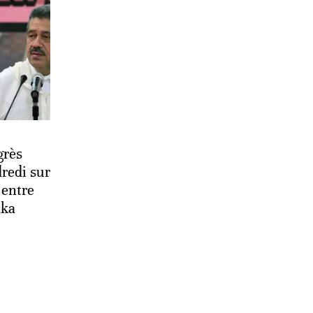
grès
dredi sur
 entre
aka