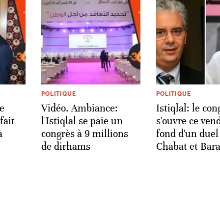
POLITIQUE
POLITIQUE
e
Vidéo. Ambiance:
Istiqlal: le con
fait
l'Istiqlal se paie un
s'ouvre ce ven
a
congrès à 9 millions
fond d'un duel
de dirhams
Chabat et Bar