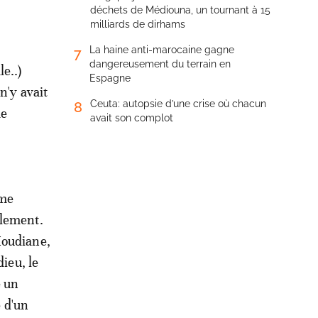
déchets de Médiouna, un tournant à 15
milliards de dirhams
La haine anti-marocaine gagne
7
dangereusement du terrain en
e..)
Espagne
n'y avait
Ceuta: autopsie d’une crise où chacun
8
xe
avait son complot
mme
llement.
Moudiane,
ieu, le
é un
é d'un