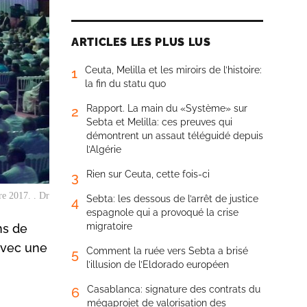
ARTICLES LES PLUS LUS
Ceuta, Melilla et les miroirs de l’histoire:
1
la fin du statu quo
Rapport. La main du «Système» sur
2
Sebta et Melilla: ces preuves qui
démontrent un assaut téléguidé depuis
l’Algérie
Rien sur Ceuta, cette fois-ci
3
re 2017. . Dr
Sebta: les dessous de l’arrêt de justice
4
espagnole qui a provoqué la crise
migratoire
ns de
avec une
Comment la ruée vers Sebta a brisé
5
l’illusion de l’Eldorado européen
Casablanca: signature des contrats du
6
mégaprojet de valorisation des