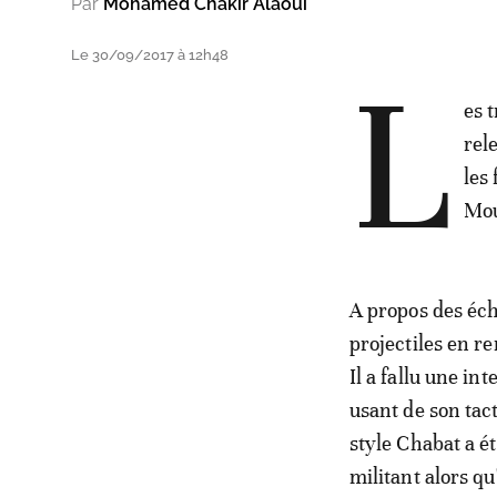
Par
Mohamed Chakir Alaoui
Le 30/09/2017 à 12h48
L
es 
rel
les
Mou
A propos des éch
projectiles en r
Il a fallu une i
usant de son tact
style Chabat a é
militant alors qu