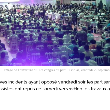
Image de l'ouverture du 17e congrès du parti l'Istiqlal, vendredi 29 septemb
raves incidents ayant opposé vendredi soir les partisa
ssistes ont repris ce samedi vers 12H00 les travaux 