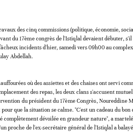
travaux des cinq commissions (politique, économie, social
evant du 17ème congrès de l'Istiqlal devaient débuter, s'il 
 fâcheux incidents d'hier, samedi vers 09h00 au comple
lay Abdellah.
auffourées où des assiettes et des chaises ont servi co
emplacement des repas, les deux clans s'accusent mutue
ntervention du président du 17ème Congrès, Noureddine 
 pour que la situation se calme. "C'est un cadeau du bon d
té complètement dévoilée en grandeur nature", a martel
'un proche de l'ex-secrétaire général de l'Istiqlal a balay