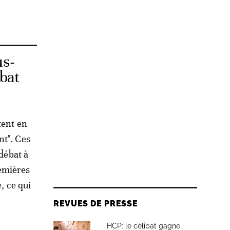
us-
bat
tent en
nt". Ces
 débat à
remières
, ce qui
REVUES DE PRESSE
HCP: le célibat gagne