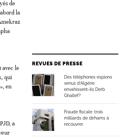
oyés de
’abord la
d’Amekraz
apha
REVUES DE PRESSE
 avec le
s, qui
Des téléphones espions
venus d’Algérie
», en
envahissent-ils Derb
Ghallef?
Fraude fiscale: trois
milliards de dirhams à
PJD, a
recouvrer
aveur