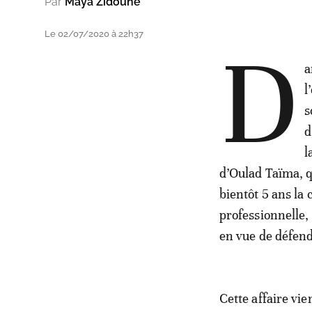
Par
Maya Zidoune
Le 02/07/2020 à 22h37
D
a
l
s
d
l
d’Oulad Taïma, q
bientôt 5 ans la
professionnelle,
en vue de défend
Cette affaire vie