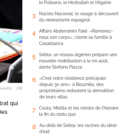
le Polisario, le Hezbollah et l’Algérie
Núcleo Nacional, le visage à découvert
3
du néonazisme espagnol
Affaire Abderrahim Fakir: «Ramenez-
4
nous son corps», clame sa famille à
Casablanca
Sebta: un réseau algérien prépare une
5
nouvelle mobilisation à la mi-août,
alerte Stefano Piazza
«C’est notre résidence principale
6
depuis 30 ans»: à Bouznika, des
ionelle. . DR
propriétaires redoutent la démolition
de leurs villas
rat qui
Ceuta, Melilla et les miroirs de l’histoire:
7
Des
la fin du statu quo
Au-delà de Sebta: les racines du désir
8
d’exil