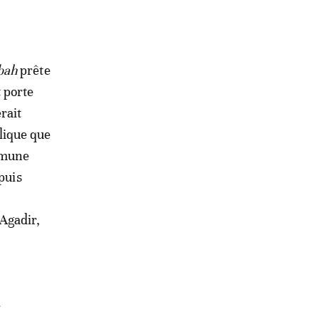
bah
prête
 porte
rait
lique que
ommune
puis
Agadir,
e