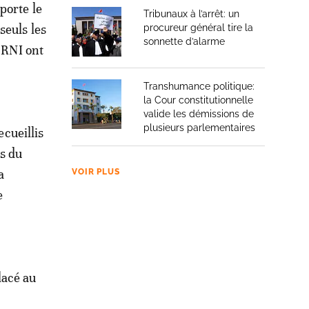
porte le
Tribunaux à l’arrêt: un
seuls les
procureur général tire la
sonnette d’alarme
t RNI ont
Transhumance politique:
la Cour constitutionnelle
valide les démissions de
plusieurs parlementaires
cueillis
is du
a
VOIR PLUS
e
lacé au