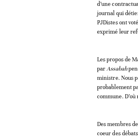
d’une contractua
journal qui déti
PJDistes ont vot
exprimé leur ref
Les propos de M
par
Assabah
pen
ministre. Nous p
probablement pas
commune. D’où no
Des membres de l
coeur des débats