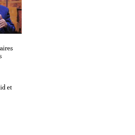
aires
s
id et