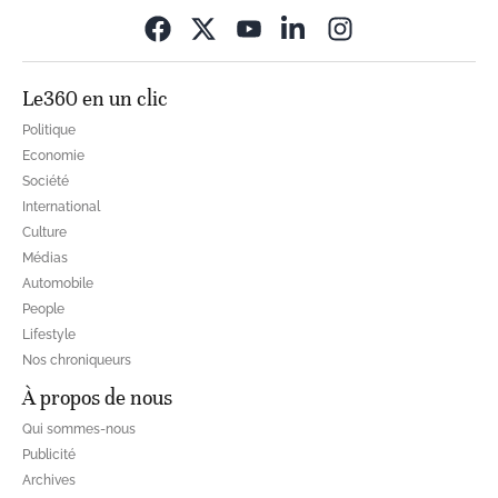
Opens in new wi
Le360 en un clic
Politique
Economie
Société
International
Culture
Médias
Automobile
People
Lifestyle
Nos chroniqueurs
À propos de nous
Qui sommes-nous
Publicité
Archives