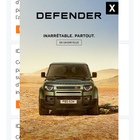
d'incompatibilités n'est approprié pour un
pays qui affiche son ambition d'aller vers
l'avant. Plus que scandaleux, c'est honteux.
Répondre
IDRISSI
2020-06-24 15:48:43
Ces 2 énergumènes doivent disparaître du
paysage politique du royaume et être
surtout ignorés du "fameux" système
d'indemnisation d'anciens ministres pour leur
indignité. A bon entendeur salut
Répondre
IDRISSI
2020-06-24 15:42:55
Ces 2 énergumènes doivent disparaître du