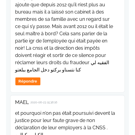
ajoute que depuis 2012 qu’il n’est plus au
bureau mais il a laissé son cabinet à des
membres de sa famille avec un regard sur
ce qui s’y passe. Mais avant 2012 ou il était le
seul maître à bord? Cela sans parler de la
partie igr de l’employée qui était payée en
noir! La cnss et la direction des impôts
doivent réagir et sortir de ce silence pour
réclamer leurs droits du fraudeur الفقيه لي
كنا نتسناو بركتو دخل الجامع ببلغتو
Répondre
MAEL
2020-06-23 15:36:16
et pourquoi n'on pas était poursuivi devent la
justice pour leur faute grave de non
déclaration de leur employers à la CNSS .
الكيل بمكيالين