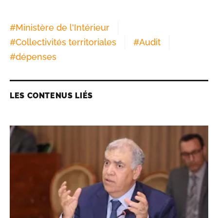
#
Ministère de l'Intérieur
#
Collectivités territoriales
#
Audit
#
dépenses
LES CONTENUS LIÉS