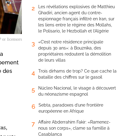
Les révélations explosives de Matthieu
2
Ghadiri, ancien agent du contre-
espionnage français infiltré en Iran, sur
les liens entre le régime des Mollahs,
le Polisario, le Hezbollah et l’Algérie
 or licensors
«C’est notre résidence principale
3
depuis 30 ans»: à Bouznika, des
 a
propriétaires redoutent la démolition
de leurs villas
oppement
é des
Trois dirhams de trop? Ce que cache la
4
bataille des chiffres sur le gasoil
Núcleo Nacional, le visage à découvert
5
du néonazisme espagnol
Sebta, paradoxes d’une frontière
6
européenne en Afrique
Affaire Abderrahim Fakir: «Ramenez-
7
as,
nous son corps», clame sa famille à
Casablanca