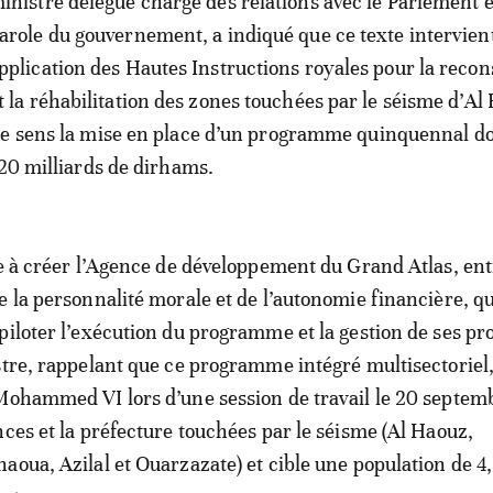
inistre délégué chargé des relations avec le Parlement e
arole du gouvernement, a indiqué que ce texte intervien
pplication des Hautes Instructions royales pour la recon
t la réhabilitation des zones touchées par le séisme d’Al
ce sens la mise en place d’un programme quinquennal do
120 milliards de dirhams.
se à créer l’Agence de développement du Grand Atlas, ent
e la personnalité morale et de l’autonomie financière, qu
piloter l’exécution du programme et la gestion de ses pro
stre, rappelant que ce programme intégré multisectoriel
Mohammed VI lors d’une session de travail le 20 septem
nces et la préfecture touchées par le séisme (Al Haouz,
aoua, Azilal et Ouarzazate) et cible une population de 4