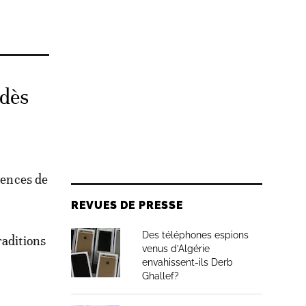
 dès
tences de
REVUES DE PRESSE
Des téléphones espions
raditions
venus d’Algérie
envahissent-ils Derb
Ghallef?