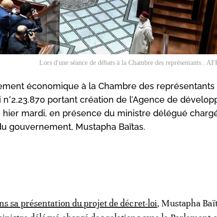
Lors d'une séance de débats à la Chambre des représentants.. AFP
ement économique à la Chambre des représentants
oi n°2.23.870 portant création de l’Agence de dével
e hier mardi, en présence du ministre délégué charg
 du gouvernement, Mustapha Baïtas.
ns sa présentation du projet de décret-loi
, Mustapha Baït