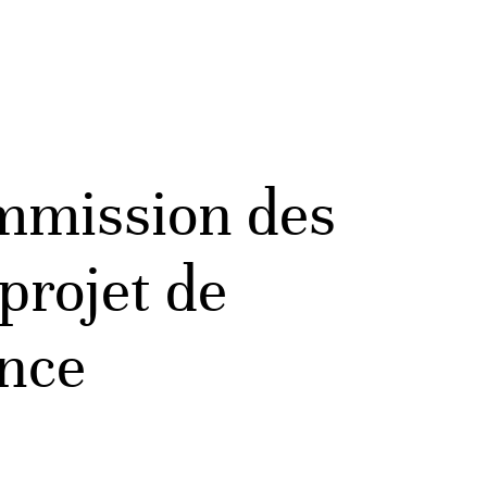
mmission des
projet de
ence