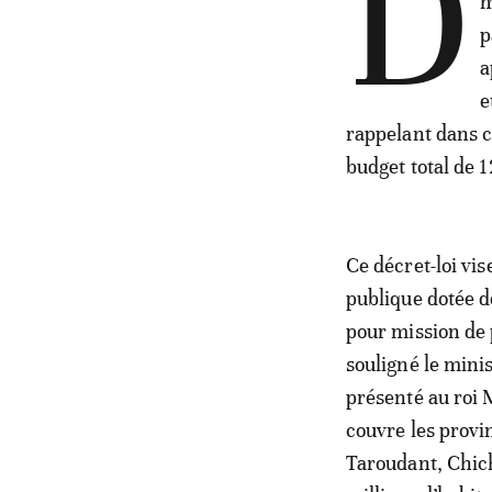
D
m
p
a
e
rappelant dans 
budget total de 
Ce décret-loi vi
publique dotée d
pour mission de 
souligné le mini
présenté au roi 
couvre les provi
Taroudant, Chich