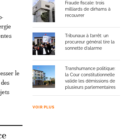
Fraude fiscale: trois
milliards de dirhams à
recouvrer
o-
ergie
entes
Tribunaux à l’arrêt: un
procureur général tire la
sonnette d’alarme
Transhumance politique:
esser le
la Cour constitutionnelle
valide les démissions de
 des
plusieurs parlementaires
jets
.
VOIR PLUS
ce