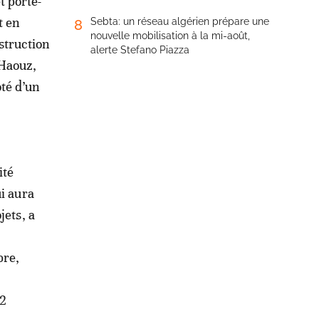
t porte-
t en
Sebta: un réseau algérien prépare une
8
nouvelle mobilisation à la mi-août,
struction
alerte Stefano Piazza
 Haouz,
té d’un
ité
i aura
jets, a
,
bre,
,2