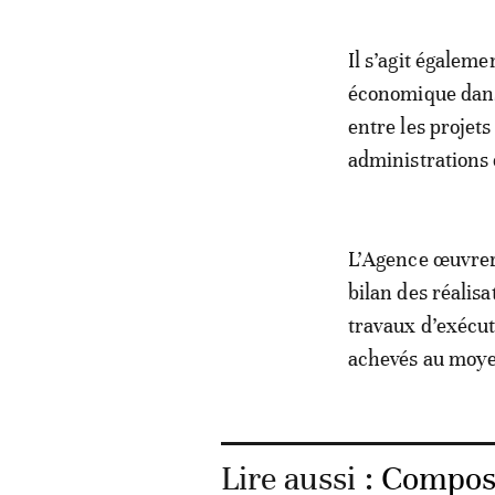
Il s’agit égalem
économique dans 
entre les projet
administrations 
L’Agence œuvrera
bilan des réalis
travaux d’exécuti
achevés au moyen
Lire aussi :
Composi